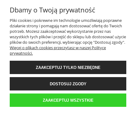
Dbamy o Twoją prywatność
TWOJE KONTO
Pliki cookies i pokrewne im technologie umożliwiają poprawne
działanie strony i pomagają nam dostosować ofertę do Twoich
PŁATNOŚCI I DOSTAWA
potrzeb. Możesz zaakceptować wykorzystanie przez nas
wszystkich tych plików i przejść do sklepu lub dostosować użycie
plików do swoich preferencji, wybierając opcję "Dostosuj zgody".
Więcej o plikach cookies przeczytasz w naszej Polityce
INFORMACJE
prywatności.
ZAAKCEPTUJ TYLKO NIEZBĘDNE
O NAS
DOSTOSUJ ZGODY
Sklep internetowy Kwestia-Gustu | WGRO S.A. Hala K 3 boks 42 | ul.
Franowo 1, 61-302 Poznań |
biuro@kwestia-gustu.pl
|
579 058 158
| NIP:
6921047287 | REGON: 300087032
ZAAKCEPTUJ WSZYSTKIE
POKAŻ PEŁNĄ WERSJĘ STRONY
Sklep internetowy Shoper.pl