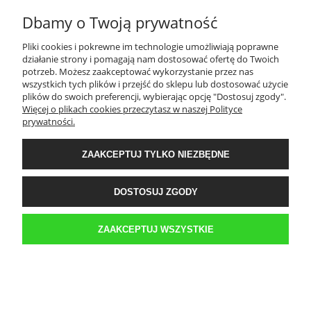
Dbamy o Twoją prywatność
TWOJE KONTO
Pliki cookies i pokrewne im technologie umożliwiają poprawne
działanie strony i pomagają nam dostosować ofertę do Twoich
PŁATNOŚCI I DOSTAWA
potrzeb. Możesz zaakceptować wykorzystanie przez nas
wszystkich tych plików i przejść do sklepu lub dostosować użycie
plików do swoich preferencji, wybierając opcję "Dostosuj zgody".
Więcej o plikach cookies przeczytasz w naszej Polityce
INFORMACJE
prywatności.
ZAAKCEPTUJ TYLKO NIEZBĘDNE
O NAS
DOSTOSUJ ZGODY
Sklep internetowy Kwestia-Gustu | WGRO S.A. Hala K 3 boks 42 | ul.
Franowo 1, 61-302 Poznań |
biuro@kwestia-gustu.pl
|
579 058 158
| NIP:
6921047287 | REGON: 300087032
ZAAKCEPTUJ WSZYSTKIE
POKAŻ PEŁNĄ WERSJĘ STRONY
Sklep internetowy Shoper.pl