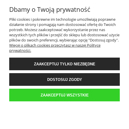
Dbamy o Twoją prywatność
TWOJE KONTO
Pliki cookies i pokrewne im technologie umożliwiają poprawne
działanie strony i pomagają nam dostosować ofertę do Twoich
PŁATNOŚCI I DOSTAWA
potrzeb. Możesz zaakceptować wykorzystanie przez nas
wszystkich tych plików i przejść do sklepu lub dostosować użycie
plików do swoich preferencji, wybierając opcję "Dostosuj zgody".
Więcej o plikach cookies przeczytasz w naszej Polityce
INFORMACJE
prywatności.
ZAAKCEPTUJ TYLKO NIEZBĘDNE
O NAS
DOSTOSUJ ZGODY
Sklep internetowy Kwestia-Gustu | WGRO S.A. Hala K 3 boks 42 | ul.
Franowo 1, 61-302 Poznań |
biuro@kwestia-gustu.pl
|
579 058 158
| NIP:
6921047287 | REGON: 300087032
ZAAKCEPTUJ WSZYSTKIE
POKAŻ PEŁNĄ WERSJĘ STRONY
Sklep internetowy Shoper.pl