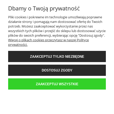
Dbamy o Twoją prywatność
TWOJE KONTO
Pliki cookies i pokrewne im technologie umożliwiają poprawne
działanie strony i pomagają nam dostosować ofertę do Twoich
PŁATNOŚCI I DOSTAWA
potrzeb. Możesz zaakceptować wykorzystanie przez nas
wszystkich tych plików i przejść do sklepu lub dostosować użycie
plików do swoich preferencji, wybierając opcję "Dostosuj zgody".
Więcej o plikach cookies przeczytasz w naszej Polityce
INFORMACJE
prywatności.
ZAAKCEPTUJ TYLKO NIEZBĘDNE
O NAS
DOSTOSUJ ZGODY
Sklep internetowy Kwestia-Gustu | WGRO S.A. Hala K 3 boks 42 | ul.
Franowo 1, 61-302 Poznań |
biuro@kwestia-gustu.pl
|
579 058 158
| NIP:
6921047287 | REGON: 300087032
ZAAKCEPTUJ WSZYSTKIE
POKAŻ PEŁNĄ WERSJĘ STRONY
Sklep internetowy Shoper.pl