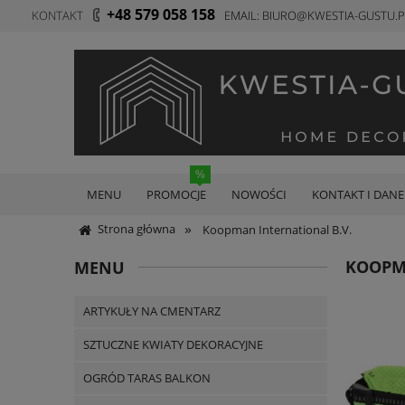
+48 579 058 158
KONTAKT
E
MAIL: BIURO@KWESTIA-GUSTU.P
MENU
PROMOCJE
NOWOŚCI
KONTAKT I DANE
»
Strona główna
Koopman International B.V.
KOOPMA
MENU
ARTYKUŁY NA CMENTARZ
SZTUCZNE KWIATY DEKORACYJNE
OGRÓD TARAS BALKON