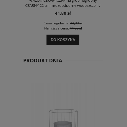
WAZON CERAMICZNY na grób nagrobny
20x róża
CZARNY 22 cm mrozoodporny wodoszczelny
41,80 zł
Cena regularna:
44,00 zł
Ce
Najniższa cena:
44,00 zł
Na
DO KOSZYKA
PRODUKT DNIA