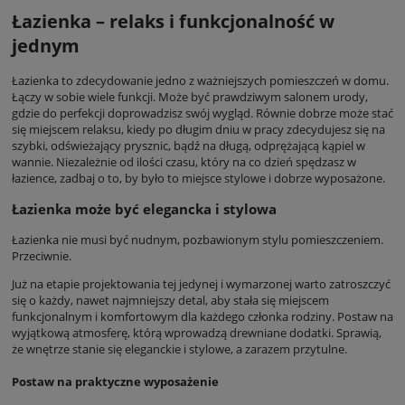
Łazienka – relaks i funkcjonalność w
jednym
Łazienka to zdecydowanie jedno z ważniejszych pomieszczeń w domu.
Łączy w sobie wiele funkcji. Może być prawdziwym salonem urody,
gdzie do perfekcji doprowadzisz swój wygląd. Równie dobrze może stać
się miejscem relaksu, kiedy po długim dniu w pracy zdecydujesz się na
szybki, odświeżający prysznic, bądź na długą, odprężającą kąpiel w
wannie. Niezależnie od ilości czasu, który na co dzień spędzasz w
łazience, zadbaj o to, by było to miejsce stylowe i dobrze wyposażone.
Łazienka może być elegancka i stylowa
Łazienka nie musi być nudnym, pozbawionym stylu pomieszczeniem.
Przeciwnie.
Już na etapie projektowania tej jedynej i wymarzonej warto zatroszczyć
się o każdy, nawet najmniejszy detal, aby stała się miejscem
funkcjonalnym i komfortowym dla każdego członka rodziny. Postaw na
wyjątkową atmosferę, którą wprowadzą drewniane dodatki. Sprawią,
że wnętrze stanie się eleganckie i stylowe, a zarazem przytulne.
Postaw na praktyczne wyposażenie