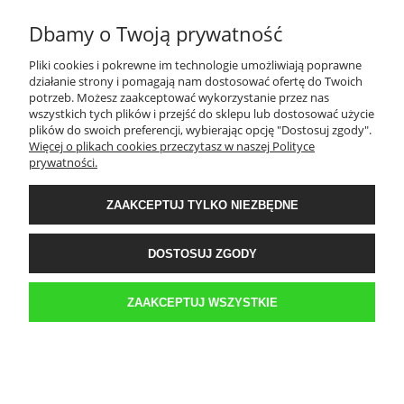
Dbamy o Twoją prywatność
PŁATNOŚCI I DOSTAWA
Pliki cookies i pokrewne im technologie umożliwiają poprawne
działanie strony i pomagają nam dostosować ofertę do Twoich
potrzeb. Możesz zaakceptować wykorzystanie przez nas
INFORMACJE
wszystkich tych plików i przejść do sklepu lub dostosować użycie
plików do swoich preferencji, wybierając opcję "Dostosuj zgody".
Więcej o plikach cookies przeczytasz w naszej Polityce
O NAS
prywatności.
ZAAKCEPTUJ TYLKO NIEZBĘDNE
Sklep internetowy Kwestia-Gustu | WGRO S.A. Hala K 3 boks 42 | ul.
Franowo 1, 61-302 Poznań |
biuro@kwestia-gustu.pl
|
579 058 158
| NIP:
6921047287 | REGON: 300087032
DOSTOSUJ ZGODY
ZAAKCEPTUJ WSZYSTKIE
Sklep internetowy Shoper.pl
POKAŻ PEŁNĄ WERSJĘ STRONY