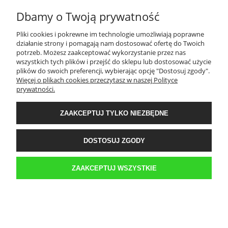
Dbamy o Twoją prywatność
Pliki cookies i pokrewne im technologie umożliwiają poprawne
działanie strony i pomagają nam dostosować ofertę do Twoich
potrzeb. Możesz zaakceptować wykorzystanie przez nas
wszystkich tych plików i przejść do sklepu lub dostosować użycie
KULA STALOWA lustrzana 35 cm stal nierdzewna do ogrodu,
plików do swoich preferencji, wybierając opcję "Dostosuj zgody".
domu, oczka wodnego
Więcej o plikach cookies przeczytasz w naszej Polityce
prywatności.
199,00 zł
zawiera 23% VAT, bez kosztów dostawy
ZAAKCEPTUJ TYLKO NIEZBĘDNE
DO KOSZYKA
DOSTOSUJ ZGODY
ZAAKCEPTUJ WSZYSTKIE