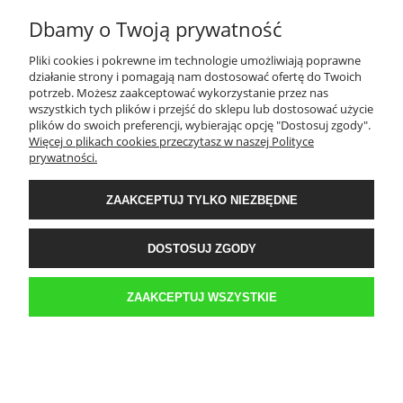
Dbamy o Twoją prywatność
TWOJE KONTO
Pliki cookies i pokrewne im technologie umożliwiają poprawne
działanie strony i pomagają nam dostosować ofertę do Twoich
PŁATNOŚCI I DOSTAWA
potrzeb. Możesz zaakceptować wykorzystanie przez nas
wszystkich tych plików i przejść do sklepu lub dostosować użycie
plików do swoich preferencji, wybierając opcję "Dostosuj zgody".
Więcej o plikach cookies przeczytasz w naszej Polityce
INFORMACJE
prywatności.
ZAAKCEPTUJ TYLKO NIEZBĘDNE
O NAS
DOSTOSUJ ZGODY
Sklep internetowy Kwestia-Gustu | WGRO S.A. Hala K 3 boks 42 | ul.
Franowo 1, 61-302 Poznań |
biuro@kwestia-gustu.pl
|
579 058 158
| NIP:
6921047287 | REGON: 300087032
ZAAKCEPTUJ WSZYSTKIE
POKAŻ PEŁNĄ WERSJĘ STRONY
Sklep internetowy Shoper.pl