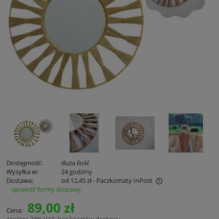
Dostępność:
duża ilość
Wysyłka w:
24 godziny
Dostawa:
od 12,45 zł
- Paczkomaty InPost
sprawdź formy dostawy
Cena nie zawiera ewentualnych kosztów płatności
89,00 zł
Cena:
zawiera 23% VAT, bez kosztów dostawy