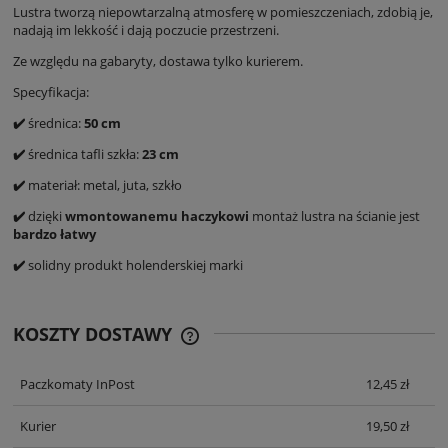
Lustra tworzą niepowtarzalną atmosferę w pomieszczeniach, zdobią je,
nadają im lekkość i dają poczucie przestrzeni.
Ze względu na gabaryty, dostawa tylko kurierem.
Specyfikacja:
✔️
średnica:
50 cm
✔️
średnica tafli szkła:
23 cm
✔️
materiał: metal, juta, szkło
✔️
dzięki
wmontowanemu haczykowi
montaż lustra na ścianie jest
bardzo łatwy
✔️
solidny produkt holenderskiej marki
KOSZTY DOSTAWY
CENA NIE ZAWIERA EWENTUALNYCH
KOSZTÓW PŁATNOŚCI
Paczkomaty InPost
12,45 zł
Kurier
19,50 zł