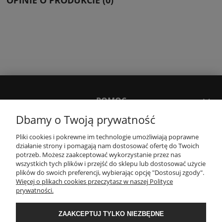
OPINIE O PRODUKCIE (0)
POMOC
Dbamy o Twoją prywatność
TWOJE KONTO
Pliki cookies i pokrewne im technologie umożliwiają poprawne
działanie strony i pomagają nam dostosować ofertę do Twoich
potrzeb. Możesz zaakceptować wykorzystanie przez nas
PŁATNOŚCI I DOSTAWA
wszystkich tych plików i przejść do sklepu lub dostosować użycie
plików do swoich preferencji, wybierając opcję "Dostosuj zgody".
Więcej o plikach cookies przeczytasz w naszej Polityce
prywatności.
INFORMACJE
ZAAKCEPTUJ TYLKO NIEZBĘDNE