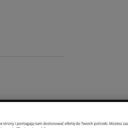
PŁATNOŚCI I DOSTAWA
INFORMACJE
nie strony i pomagają nam dostosować ofertę do Twoich potrzeb. Możesz zaa