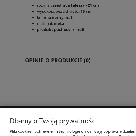
rozmiar:
średnica talerza - 21 cm
wysokość bez uchwytu:
16 cm
kolor:
srebrny mat
materiał:
metal
produkt pochodzi z Indii
OPINIE O PRODUKCIE (0)
Dbamy o Twoją prywatność
POMOC
TWOJE KONTO
Pliki cookies i pokrewne im technologie umożliwiają poprawne działa