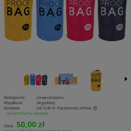
Dostępność:
na wyczerpaniu
Wysyłka w:
24 godziny
Dostawa:
od 12,45 zł
- Paczkomaty InPost
sprawdź formy dostawy
Cena nie zawiera ewentualnych kosztów płatności
50,00 zł
Cena:
zawiera 23% VAT, bez kosztów dostawy