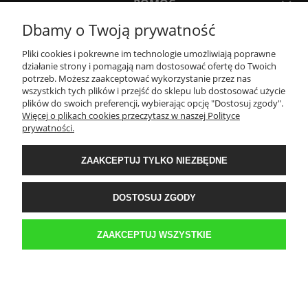
POMOC
Dbamy o Twoją prywatność
TWOJE KONTO
Pliki cookies i pokrewne im technologie umożliwiają poprawne
działanie strony i pomagają nam dostosować ofertę do Twoich
potrzeb. Możesz zaakceptować wykorzystanie przez nas
PŁATNOŚCI I DOSTAWA
wszystkich tych plików i przejść do sklepu lub dostosować użycie
plików do swoich preferencji, wybierając opcję "Dostosuj zgody".
Więcej o plikach cookies przeczytasz w naszej Polityce
prywatności.
INFORMACJE
ZAAKCEPTUJ TYLKO NIEZBĘDNE
O NAS
DOSTOSUJ ZGODY
Sklep internetowy Kwestia-Gustu | WGRO S.A. Hala K 3 boks 42 | ul.
Franowo 1, 61-302 Poznań |
biuro@kwestia-gustu.pl
|
579 058 158
| NIP:
ZAAKCEPTUJ WSZYSTKIE
6921047287 | REGON: 300087032
POKAŻ PEŁNĄ WERSJĘ STRONY
Sklep internetowy Shoper.pl