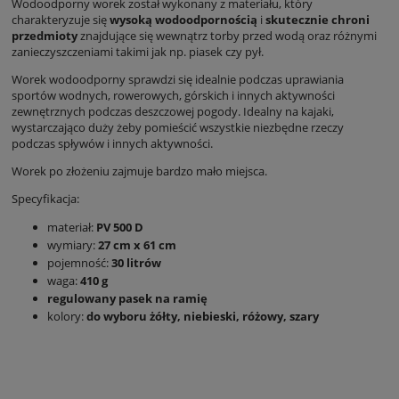
Wodoodporny worek został wykonany z materiału, który
charakteryzuje się
wysoką wodoodpornością
i
skutecznie chroni
przedmioty
znajdujące się wewnątrz torby przed wodą oraz różnymi
zanieczyszczeniami takimi jak np. piasek czy pył.
Worek wodoodporny sprawdzi się idealnie podczas uprawiania
sportów wodnych, rowerowych, górskich i innych aktywności
zewnętrznych podczas deszczowej pogody. Idealny na kajaki,
wystarczająco duży żeby pomieścić wszystkie niezbędne rzeczy
podczas spływów i innych aktywności.
Worek po złożeniu zajmuje bardzo mało miejsca.
Specyfikacja:
materiał:
PV 500 D
wymiary:
27 cm x 61 cm
pojemność:
30 litrów
waga:
410 g
regulowany pasek na ramię
kolory:
do wyboru żółty, niebieski, różowy, szary