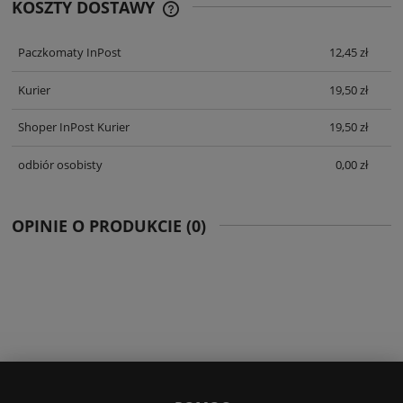
KOSZTY DOSTAWY
CENA NIE ZAWIERA EWENTUALNYCH
KOSZTÓW PŁATNOŚCI
Paczkomaty InPost
12,45 zł
Kurier
19,50 zł
Shoper InPost Kurier
19,50 zł
odbiór osobisty
0,00 zł
OPINIE O PRODUKCIE (0)