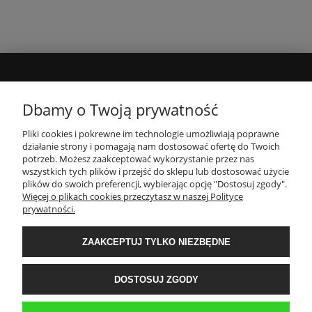
POMOC
Dbamy o Twoją prywatność
TWOJE KONTO
Pliki cookies i pokrewne im technologie umożliwiają poprawne
działanie strony i pomagają nam dostosować ofertę do Twoich
potrzeb. Możesz zaakceptować wykorzystanie przez nas
wszystkich tych plików i przejść do sklepu lub dostosować użycie
PŁATNOŚCI I DOSTAWA
plików do swoich preferencji, wybierając opcję "Dostosuj zgody".
Więcej o plikach cookies przeczytasz w naszej Polityce
prywatności.
INFORMACJE
ZAAKCEPTUJ TYLKO NIEZBĘDNE
O NAS
DOSTOSUJ ZGODY
Sklep internetowy Kwestia-Gustu | WGRO S.A. Hala K 3 boks 42 | ul.