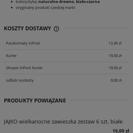
kolorystyka:
naturalne drewno,
biało-czarna
oryginalny produkt czeskiej marki
KOSZTY DOSTAWY
CENA NIE ZAWIERA EWENTUALNYCH
KOSZTÓW PŁATNOŚCI
Paczkomaty InPost
12,45 zł
Kurier
19,50 zł
Shoper InPost Kurier
19,50 zł
odbiór osobisty
0,00 zł
PRODUKTY POWIĄZANE
JAJKO wielkanocne zawieszka zestaw 6 szt. białe
16,00 zł