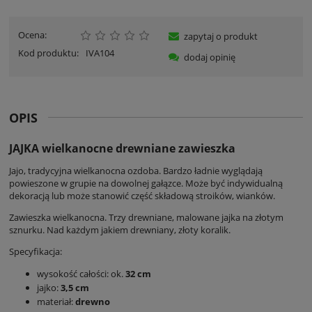
Ocena:
zapytaj o produkt
Kod produktu:
IVA104
dodaj opinię
OPIS
JAJKA wielkanocne drewniane zawieszka
Jajo, tradycyjna wielkanocna ozdoba. Bardzo ładnie wyglądają
powieszone w grupie na dowolnej gałązce. Może być indywidualną
dekoracją lub może stanowić część składową stroików, wianków.
Zawieszka wielkanocna. Trzy drewniane, malowane jajka na złotym
sznurku. Nad każdym jakiem drewniany, złoty koralik.
Specyfikacja:
wysokość całości: ok.
32 cm
jajko:
3,5 cm
materiał:
drewno