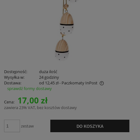
Dostępność:
duża ilość
Wysyłka w:
24 godziny
Dostawa:
od 12,45 zł
- Paczkomaty InPost
sprawdź formy dostawy
Cena nie zawiera ewentualnych kosztów płatności
17,00 zł
Cena:
zawiera 23% VAT, bez kosztów dostawy
zestaw
DO KOSZYKA